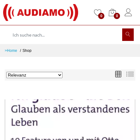
0
0
>Home
Shop