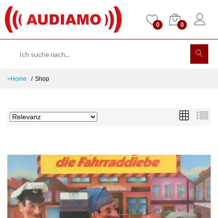
0
0
>Home
Shop