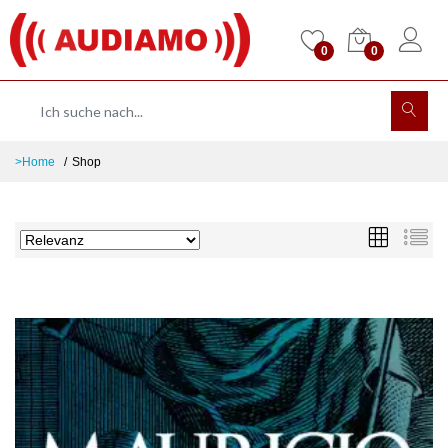
0
0
>Home
Shop