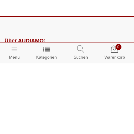
Über AUDIAMO:
0
Impressum
Menü
Kategorien
Suchen
Warenkorb
AGB
Datenschutz
Presse
Partnerprogramm
Kundenbereich:
Mein Konto