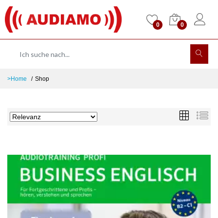
0
0
>Home
Shop