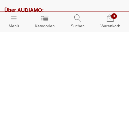
Über AUDIAMO:
0
Impressum
Menü
Kategorien
Suchen
Warenkorb
AGB
Datenschutz
Presse
Partnerprogramm
Kundenbereich:
Mein Konto
Bestellungen
Info-Center: