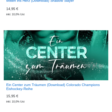
Mitten ins Herz (Download) Shadow Slayer
14,95 €
inkl. 10,0% Ust
Ein Center zum Träumen (Download) Colorado Champions
Eishockey-Reihe
15,95 €
inkl. 10,0% Ust