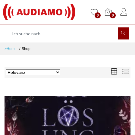
0
0
>Home
Shop