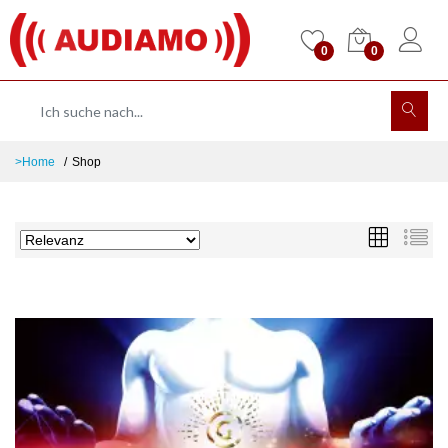
0
0
>Home
Shop