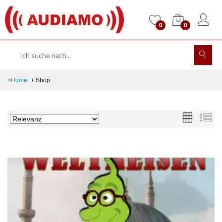
0
0
>Home
Shop