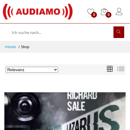
0
0
>Home
Shop