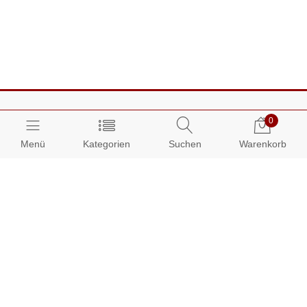
0
Menü
Kategorien
Suchen
Warenkorb
Über AUDIAMO:
Impressum
AGB
Datenschutz
Presse
Partnerprogramm