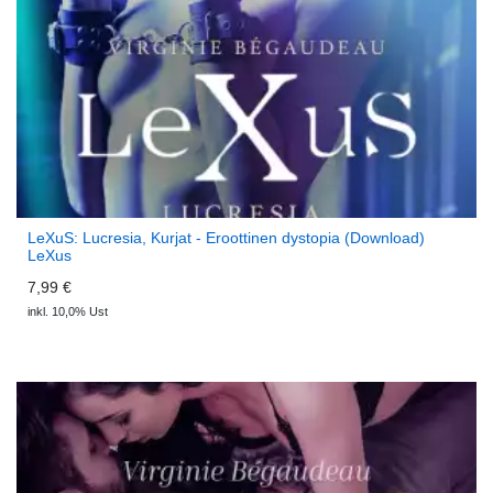
LeXuS: Lucresia, Kurjat - Eroottinen dystopia (Download)
LeXus
7,99 €
inkl. 10,0% Ust