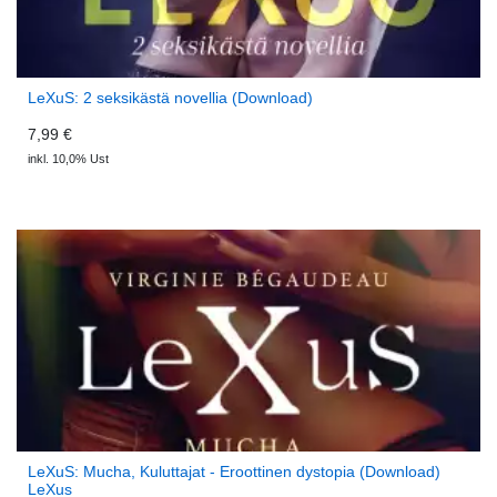
LeXuS: 2 seksikästä novellia (Download)
7,99 €
inkl. 10,0% Ust
LeXuS: Mucha, Kuluttajat - Eroottinen dystopia (Download)
LeXus