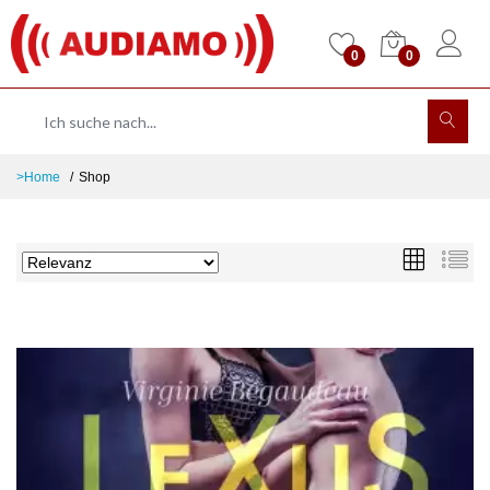
0
0
>Home
Shop