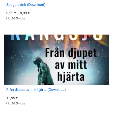
Spegelblänk (Download)
6,99 €
8,99 €
inkl. 10,0% Ust
Från djupet av mitt hjärta (Download)
11,99 €
inkl. 10,0% Ust