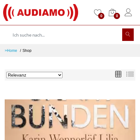
0
0
>Home
Shop