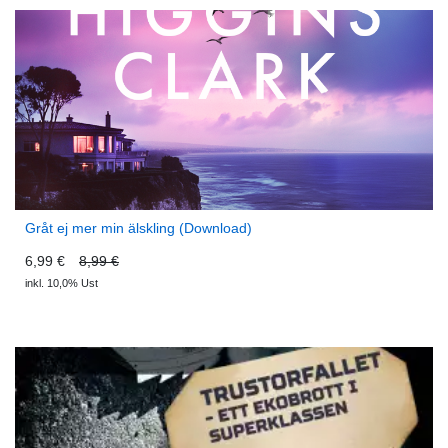
Gråt ej mer min älskling (Download)
6,99 €
8,99 €
inkl. 10,0% Ust